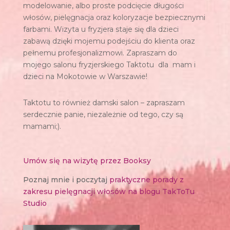
modelowanie, albo proste podcięcie długości
włosów, pielęgnacja oraz koloryzacje bezpiecznymi
farbami. Wizyta u fryzjera staje się dla dzieci
zabawą dzięki mojemu podejściu do klienta oraz
pełnemu profesjonalizmowi. Zapraszam do
mojego salonu fryzjerskiego Taktotu dla mam i
dzieci na Mokotowie w Warszawie!
Taktotu to również damski salon – zapraszam
serdecznie panie, niezależnie od tego, czy są
mamami;).
Umów się na wizytę przez Booksy
Poznaj mnie i poczytaj
praktyczne porady z
zakresu pielęgnacji włosów na blogu TakToTu
Studio