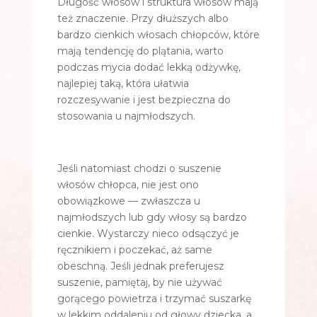
Długość włosów i struktura włosów mają
też znaczenie. Przy dłuższych albo
bardzo cienkich włosach chłopców, które
mają tendencję do plątania, warto
podczas mycia dodać lekką odżywkę,
najlepiej taką, która ułatwia
rozczesywanie i jest bezpieczna do
stosowania u najmłodszych.
Jeśli natomiast chodzi o suszenie
włosów chłopca, nie jest ono
obowiązkowe — zwłaszcza u
najmłodszych lub gdy włosy są bardzo
cienkie. Wystarczy nieco odsączyć je
ręcznikiem i poczekać, aż same
obeschną. Jeśli jednak preferujesz
suszenie, pamiętaj, by nie używać
gorącego powietrza i trzymać suszarkę
w lekkim oddaleniu od głowy dziecka, a