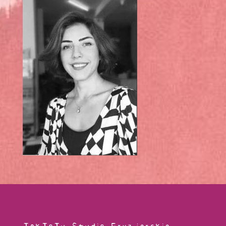
TakToTu Studio Fryzjerskie